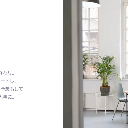
業
終わり。
タートし、
ん予想もして
大事に。