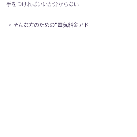
手をつければいいか分からない
→ そんな方のための"電気料金アド
バイザー"サービスです
料金について
【初回相談・現状分
析】
完全無料
まずは電気料金の内訳を理解し、 削
減余地があるか確認してみませんか？