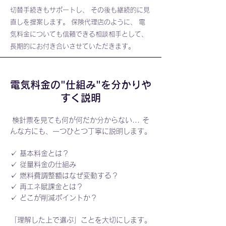
切替手続きもサポートし、 その後も継続的に見
直しを提案します。 保険代理店のように、 電
気料金についても信頼できる相談相手として、
長期的にお付き合いさせていただきます。
電気料金の"仕組み"を分かりや
すく説明
検針票を見ても何が何だか分からない... そ
んな方にも、一つひとつ丁寧に説明します。
✓ 基本料金とは？
✓ 従量料金の仕組み
✓ 燃料費調整額はなぜ変動する？
✓ 再エネ賦課金とは？
✓ どこが削減ポイントか？
「理解した上で選ぶ」ことを大切にします。