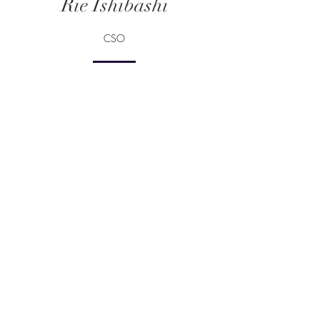
Rie Ishibashi
CSO
日系金融機関で20年弱デリバティブのトレ
ーディング、商品開発、リスクマネージメン
ト業務に携わる。2012年以降は、約５年に
わたってアジア時間でのデリバティブ取引量